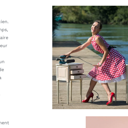
ien.
mps,
aire
leur
un
de
a
à
ment