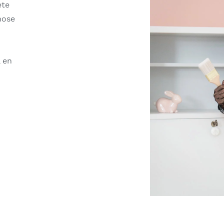
ète
hose
 en