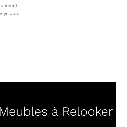
iquement
ecyclable
Meubles à Relooker