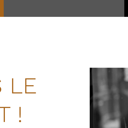
 LE
 !