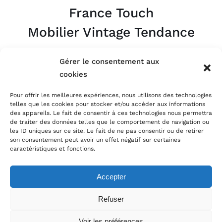
France Touch
Mobilier Vintage Tendance
Appelez-nous
Gérer le consentement aux
06.09.63.07.95
cookies
Pour offrir les meilleures expériences, nous utilisons des technologies
Par Mail
telles que les cookies pour stocker et/ou accéder aux informations
atelier@francetouch.fr
des appareils. Le fait de consentir à ces technologies nous permettra
de traiter des données telles que le comportement de navigation ou
les ID uniques sur ce site. Le fait de ne pas consentir ou de retirer
son consentement peut avoir un effet négatif sur certaines
caractéristiques et fonctions.
© Copyright
2026 |
Mentions Légales
|
CGV
|
FAQ
Accepter
Refuser
Instagram
Facebook
Voir les préférences