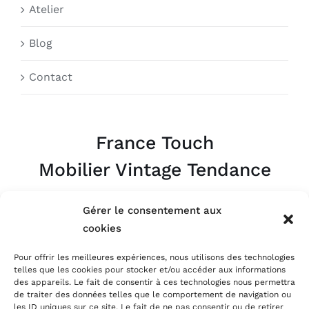
Atelier
Blog
Contact
France Touch
Mobilier Vintage Tendance
Appelez-nous
Gérer le consentement aux
06.09.63.07.95
cookies
Pour offrir les meilleures expériences, nous utilisons des technologies
Par Mail
telles que les cookies pour stocker et/ou accéder aux informations
atelier@francetouch.fr
des appareils. Le fait de consentir à ces technologies nous permettra
de traiter des données telles que le comportement de navigation ou
les ID uniques sur ce site. Le fait de ne pas consentir ou de retirer