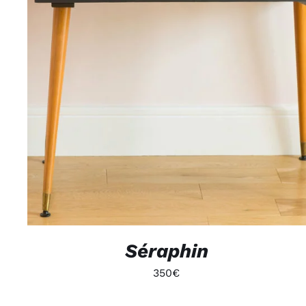
APERÇU
Séraphin
350
€