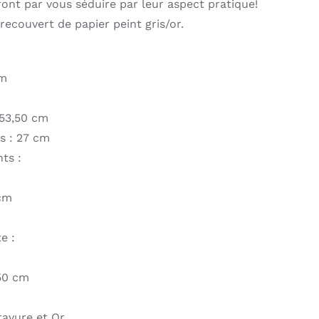
ont par vous séduire par leur aspect pratique!
ecouvert de papier peint gris/or.
cm
 53,50 cm
s : 27 cm
nts :
 cm
e :
50 cm
ravure et Or